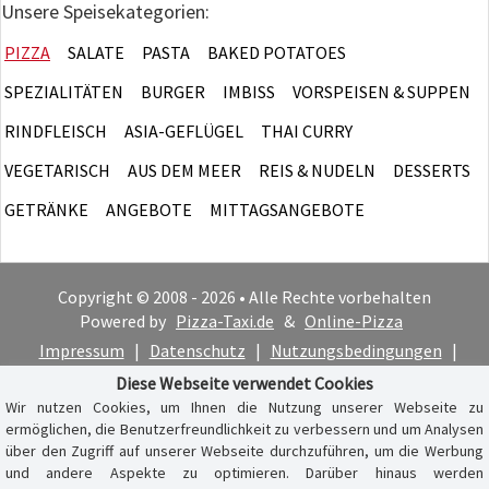
Unsere Speisekategorien:
PIZZA
SALATE
PASTA
BAKED POTATOES
SPEZIALITÄTEN
BURGER
IMBISS
VORSPEISEN & SUPPEN
RINDFLEISCH
ASIA-GEFLÜGEL
THAI CURRY
VEGETARISCH
AUS DEM MEER
REIS & NUDELN
DESSERTS
GETRÄNKE
ANGEBOTE
MITTAGSANGEBOTE
Copyright © 2008 - 2026 • Alle Rechte vorbehalten
Powered by
Pizza-Taxi.de
&
Online-Pizza
Impressum
|
Datenschutz
|
Nutzungsbedingungen
|
Cookie-Hinweis
Diese Webseite verwendet Cookies
Wir nutzen Cookies, um Ihnen die Nutzung unserer Webseite zu
ermöglichen, die Benutzerfreundlichkeit zu verbessern und um Analysen
über den Zugriff auf unserer Webseite durchzuführen, um die Werbung
und andere Aspekte zu optimieren. Darüber hinaus werden