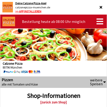
Deine Calzone Pizza-App!
calzonepizza-muenchen.de
>> APP INSTALLIEREN
Bestellung heute ab 08:00 Uhr möglich
Calzone Pizza
80796 München
Pizzen
weitere
Speisen
alle mit Tomaten und Käse
Shop-Informationen
[zurück zum Shop]