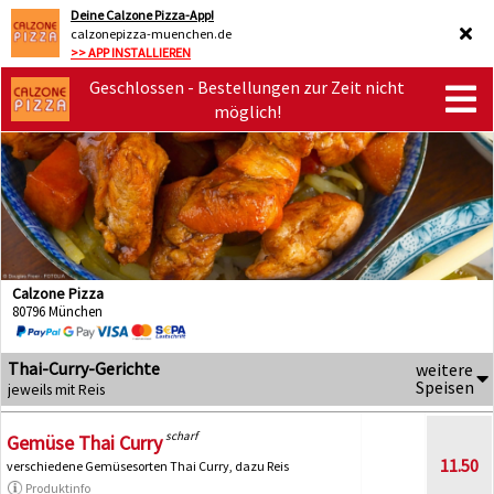
Deine Calzone Pizza-App!
calzonepizza-muenchen.de
>> APP INSTALLIEREN
Geschlossen - Bestellungen zur Zeit nicht
möglich!
Calzone Pizza
80796 München
Thai-Curry-Gerichte
weitere
Speisen
jeweils mit Reis
scharf
Gemüse Thai Curry
11.50
verschiedene Gemüsesorten Thai Curry, dazu Reis
Produktinfo