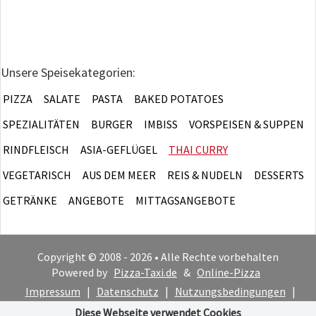
Unsere Speisekategorien:
PIZZA
SALATE
PASTA
BAKED POTATOES
SPEZIALITÄTEN
BURGER
IMBISS
VORSPEISEN & SUPPEN
RINDFLEISCH
ASIA-GEFLÜGEL
THAI CURRY
VEGETARISCH
AUS DEM MEER
REIS & NUDELN
DESSERTS
GETRÄNKE
ANGEBOTE
MITTAGSANGEBOTE
Copyright © 2008 - 2026 • Alle Rechte vorbehalten
Powered by
Pizza-Taxi.de
&
Online-Pizza
Impressum
|
Datenschutz
|
Nutzungsbedingungen
|
Cookie-Hinweis
Diese Webseite verwendet Cookies